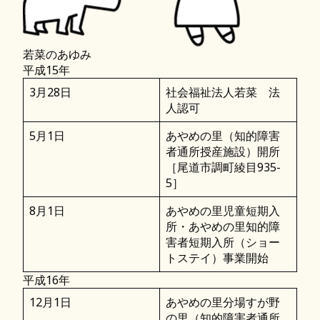
若菜のあゆみ
平成15年
3月28日
社会福祉法人若菜 法
人認可
5月1日
あやめの里（知的障害
者通所授産施設）開所
［尾道市調町綾目935-
5］
8月1日
あやめの里児童短期入
所・あやめの里知的障
害者短期入所（ショー
トステイ）事業開始
平成16年
12月1日
あやめの里分場すが野
の里（知的障害者通所