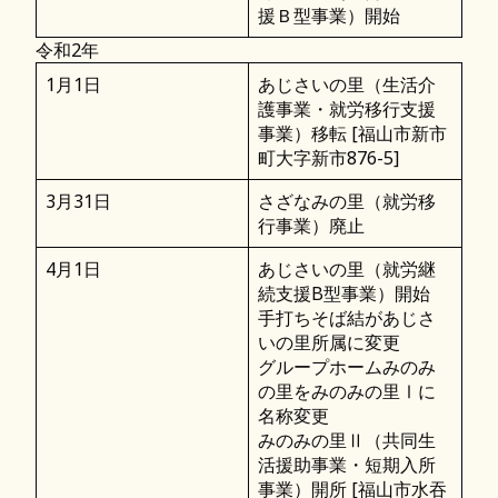
援Ｂ型事業）開始
令和2年
1月1日
あじさいの里（生活介
護事業・就労移行支援
事業）移転 [福山市新市
町大字新市876-5]
3月31日
さざなみの里（就労移
行事業）廃止
4月1日
あじさいの里（就労継
続支援B型事業）開始
手打ちそば結があじさ
いの里所属に変更
グループホームみのみ
の里をみのみの里Ⅰに
名称変更
みのみの里Ⅱ（共同生
活援助事業・短期入所
事業）開所 [福山市水吞