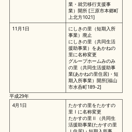
業・就労移行支援事
業）開所 [三原市本郷町
上北方1021]
11月1日
にしきの里（短期入所
事業）廃止
にしきの里（共同生活
援助事業）をあかねの
里に名称変更
グループホームみのみ
の里（共同生活援助事
業(あかねの里住居)・短
期入所事業）開所[福山
市水呑町189-2]
平成29年
4月1日
たかすの里をたかすの
里Ⅰに名称変更
たかすの里Ⅱ（共同生
活援助事業(たかすの里
Ⅰ住居)・短期入所事