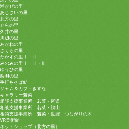
潮かぜの里
あじさいの里
北方の里
せらの里
久井の里
川辺の里
あかねの里
さくらの里
たかすの里Ⅰ・Ⅱ
みのみの里Ⅰ・Ⅱ・Ⅲ
ゆうひの里
梨羽の里
手打ちそば結
ジャム＆カフェきずな
ギャラリー若菜
相談支援事業所 若菜・尾道
相談支援事業所 若菜・福山
相談支援事業所 若菜・世羅 つながりの木
VR美術館
ネットショップ（北方の里）