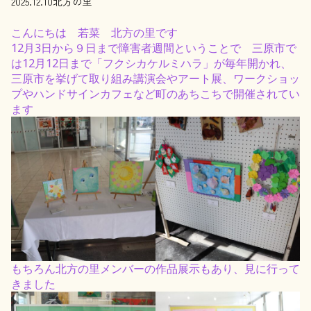
2025.12.10
北方の里
こんにちは 若菜 北方の里です
12月3日から９日まで障害者週間ということで 三原市で
は12月12日まで「フクシカケルミハラ」が毎年開かれ、
三原市を挙げて取り組み講演会やアート展、ワークショッ
プやハンドサインカフェなど町のあちこちで開催されてい
ます
もちろん北方の里メンバーの作品展示もあり、見に行って
きました