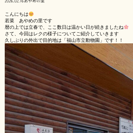
2026.02.16
あやめの里
こんにちは
若菜 あやめの里です
暦の上では立春で、ここ数日は温かい日が続きましたね
さて、今回はレクの様子についてご紹介していきます
久しぶりの外出で目的地は「福山市立動物園」です！！