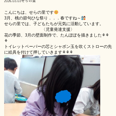
2026.03.03
せらの里
こんにちは、せらの里です
3月、桃の節句ひな祭り．．．春ですね～
せらの里では、子どもたちが元気に活動しています。
〈児童発達支援〉
花の季節、3月の壁面制作で、たんぽぽを描きました⚘⚘
⚘
トイレットペーパーの芯とシャボン玉を吹くストローの先
に絵具を付けて押していきます⚘⚘⚘