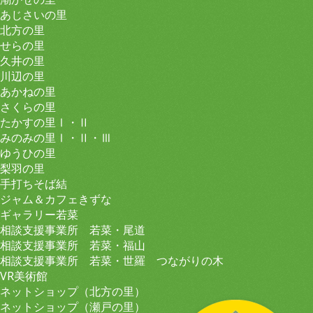
あじさいの里
北方の里
せらの里
久井の里
川辺の里
あかねの里
さくらの里
たかすの里Ⅰ・Ⅱ
みのみの里Ⅰ・Ⅱ・Ⅲ
ゆうひの里
梨羽の里
手打ちそば結
ジャム＆カフェきずな
ギャラリー若菜
相談支援事業所 若菜・尾道
相談支援事業所 若菜・福山
相談支援事業所 若菜・世羅 つながりの木
VR美術館
ネットショップ（北方の里）
ネットショップ（瀬戸の里）