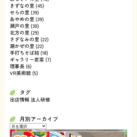
きずなの里
(45)
せらの里
(39)
あやめの里
(39)
瀬戸の里
(30)
北方の里
(29)
さざなみの里
(22)
潮かぜの里
(22)
手打ちそば結
(18)
ギャラリー若菜
(7)
理事長
(6)
VR美術館
(5)
タグ
出店情報
法人研修
月別アーカイブ