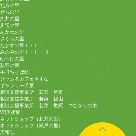
北方の里
せらの里
久井の里
川辺の里
あかねの里
さくらの里
たかすの里Ⅰ・Ⅱ
みのみの里Ⅰ・Ⅱ・Ⅲ
ゆうひの里
梨羽の里
手打ちそば結
ジャム＆カフェきずな
ギャラリー若菜
相談支援事業所 若菜・尾道
相談支援事業所 若菜・福山
相談支援事業所 若菜・世羅 つながりの木
VR美術館
ネットショップ（北方の里）
ネットショップ（瀬戸の里）
広報誌