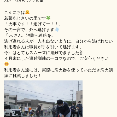
2026.05.09
あじさいの里
こんにちは
若菜あじさいの里です
「火事です！！逃げてー！！」
その一言で、外へ逃げます
「○○さん、消防へ連絡を。」
逃げ遅れる人が一人も出ないように、自分から逃げれない
利用者さんは職員が手を引いて逃げます。
今回はとてもスムーズに避難できました✌️
４月末にした避難訓練の一コマなので、ご安心ください
利用者さん達には、実際に消火器を使っていただき消火訓
練に挑戦しました！