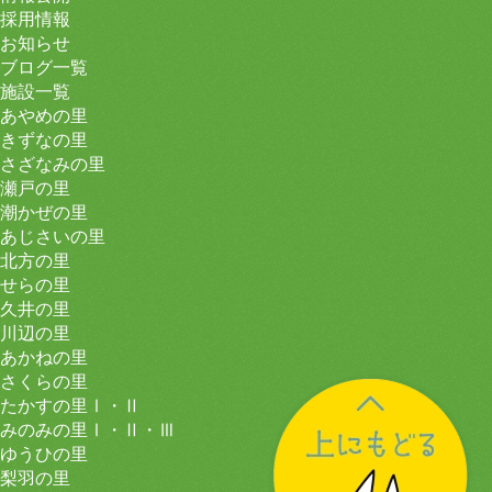
採用情報
お知らせ
ブログ一覧
施設一覧
あやめの里
きずなの里
さざなみの里
瀬戸の里
潮かぜの里
あじさいの里
北方の里
せらの里
久井の里
川辺の里
あかねの里
さくらの里
たかすの里Ⅰ・Ⅱ
みのみの里Ⅰ・Ⅱ・Ⅲ
ゆうひの里
梨羽の里