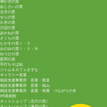
潮かぜの里
あじさいの里
北方の里
せらの里
久井の里
川辺の里
あかねの里
さくらの里
たかすの里Ⅰ・Ⅱ
みのみの里Ⅰ・Ⅱ・Ⅲ
ゆうひの里
梨羽の里
手打ちそば結
ジャム＆カフェきずな
ギャラリー若菜
相談支援事業所 若菜・尾道
相談支援事業所 若菜・福山
相談支援事業所 若菜・世羅 つながりの木
VR美術館
ネットショップ（北方の里）
ネットショップ（瀬戸の里）