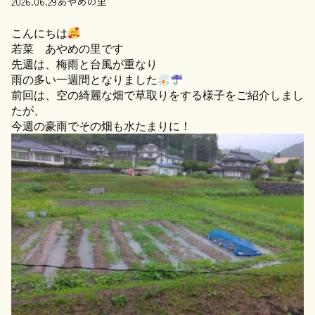
2026.06.29
あやめの里
こんにちは
若菜 あやめの里です
先週は、梅雨と台風が重なり
雨の多い一週間となりました
前回は、空の綺麗な畑で草取りをする様子をご紹介しまし
たが、
今週の豪雨でその畑も水たまりに！